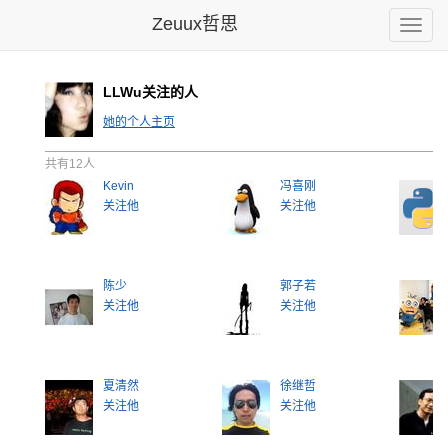
Zeuux哲思
Toggle
naviga
LLWu关注的人
她的个人主页
共有12人
Kevin
冯喜刚
关注他
关注他
陈少
郭子若
关注他
关注他
夏清然
徐继哲
关注他
关注他