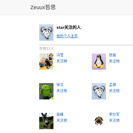
Zeuux哲思
star关注的人
他的个人主页
共有51人
冯莹
张骏
关注她
关注他
徐立
孟德
关注他
关注他
高峰
李仕军
关注他
关注他