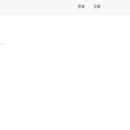
登录
注册