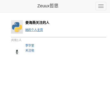
Zeuux哲思
Toggle
naviga
姜海燕关注的人
她的个人主页
共有1人
李华堂
关注他