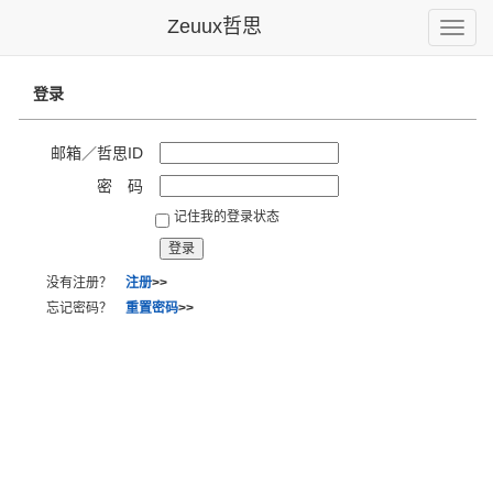
Zeuux哲思
Toggle
naviga
登录
邮箱／哲思ID
密 码
记住我的登录状态
没有注册？
注册
>>
忘记密码？
重置密码
>>