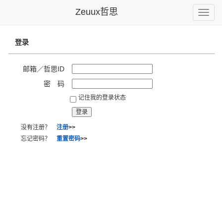
Zeuux哲思
Toggle
naviga
登录
邮箱／哲思ID
密 码
记住我的登录状态
没有注册？
注册
>>
忘记密码？
重置密码
>>