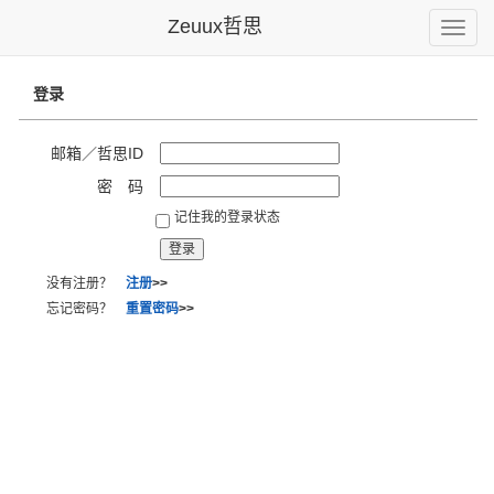
Zeuux哲思
Toggle
naviga
登录
邮箱／哲思ID
密 码
记住我的登录状态
没有注册？
注册
>>
忘记密码？
重置密码
>>