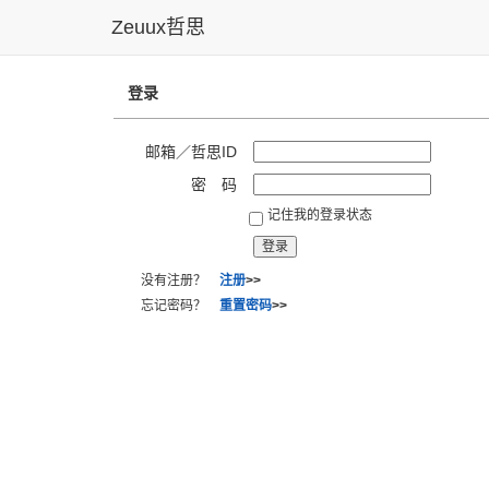
Zeuux哲思
登录
邮箱／哲思ID
密 码
记住我的登录状态
没有注册？
注册
>>
忘记密码？
重置密码
>>