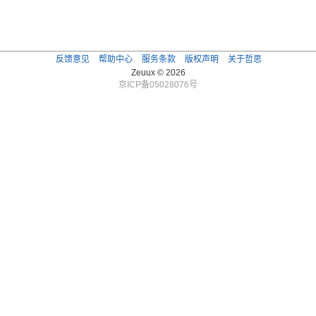
反馈意见
帮助中心
服务条款
版权声明
关于哲思
Zeuux © 2026
京ICP备05028076号