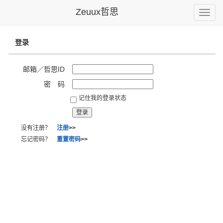
Zeuux哲思
Toggle
naviga
登录
邮箱／哲思ID
密 码
记住我的登录状态
没有注册？
注册
>>
忘记密码？
重置密码
>>