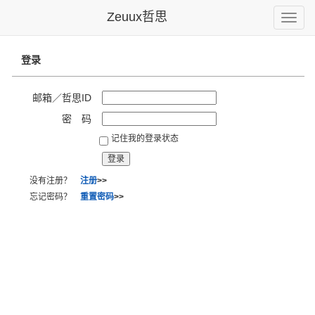
Zeuux哲思
Toggle
naviga
登录
邮箱／哲思ID
密 码
记住我的登录状态
没有注册？
注册
>>
忘记密码？
重置密码
>>