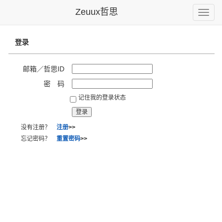
Zeuux哲思
Toggle
naviga
登录
邮箱／哲思ID
密 码
记住我的登录状态
没有注册？
注册
>>
忘记密码？
重置密码
>>