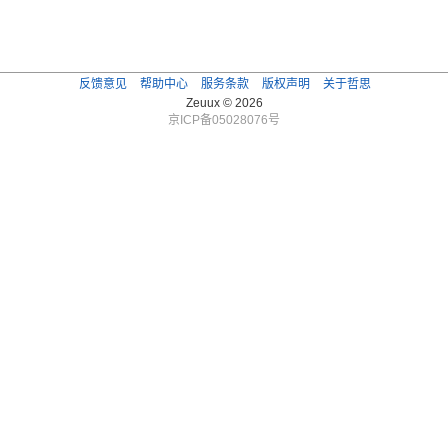
反馈意见
帮助中心
服务条款
版权声明
关于哲思
Zeuux © 2026
京ICP备05028076号