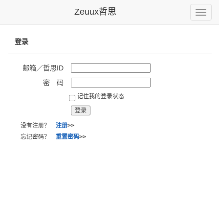
Zeuux哲思
Toggle
naviga
登录
邮箱／哲思ID
密 码
记住我的登录状态
没有注册？
注册
>>
忘记密码？
重置密码
>>