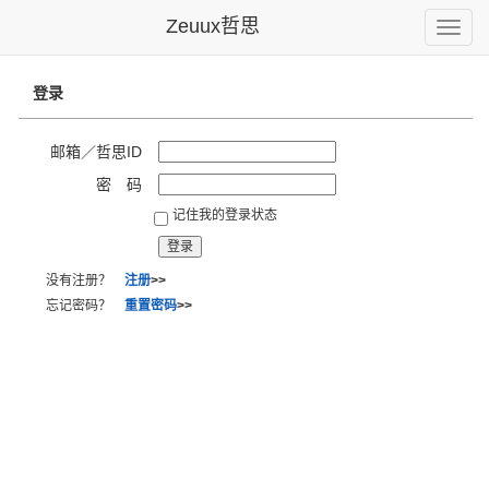
Zeuux哲思
Toggle
naviga
登录
邮箱／哲思ID
密 码
记住我的登录状态
没有注册？
注册
>>
忘记密码？
重置密码
>>