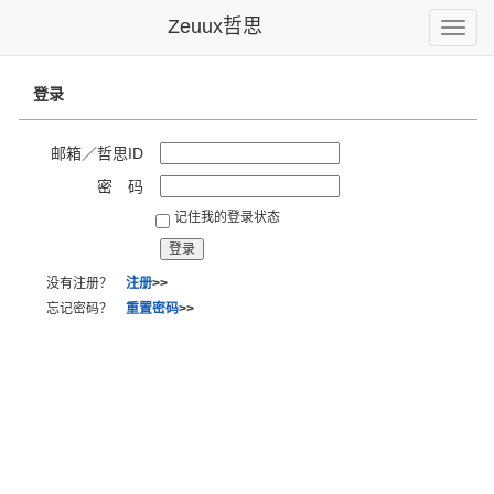
Zeuux哲思
Toggle
naviga
登录
邮箱／哲思ID
密 码
记住我的登录状态
没有注册？
注册
>>
忘记密码？
重置密码
>>