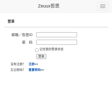
Zeuux哲思
Toggle
naviga
登录
邮箱／哲思ID
密 码
记住我的登录状态
没有注册？
注册
>>
忘记密码？
重置密码
>>