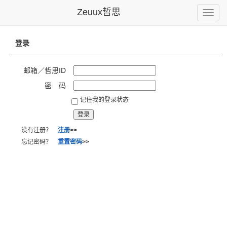
Zeuux哲思
Toggle
naviga
登录
邮箱／哲思ID
密 码
记住我的登录状态
没有注册？
注册
>>
忘记密码？
重置密码
>>