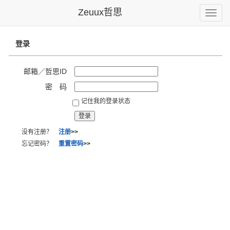
Zeuux哲思
Toggle
naviga
登录
邮箱／哲思ID
密 码
记住我的登录状态
没有注册？
注册
>>
忘记密码？
重置密码
>>