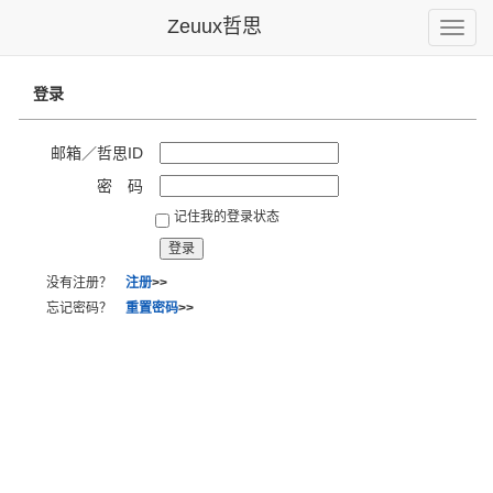
Zeuux哲思
Toggle
naviga
登录
邮箱／哲思ID
密 码
记住我的登录状态
没有注册？
注册
>>
忘记密码？
重置密码
>>