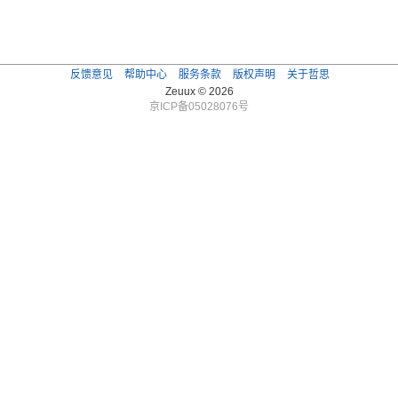
反馈意见
帮助中心
服务条款
版权声明
关于哲思
Zeuux © 2026
京ICP备05028076号