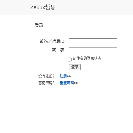
Zeuux哲思
登录
邮箱／哲思ID
密 码
记住我的登录状态
没有注册？
注册
>>
忘记密码？
重置密码
>>