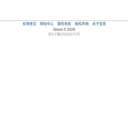
反馈意见
帮助中心
服务条款
版权声明
关于哲思
Zeuux © 2026
京ICP备05028076号