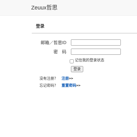
Zeuux哲思
登录
邮箱／哲思ID
密 码
记住我的登录状态
没有注册？
注册
>>
忘记密码？
重置密码
>>