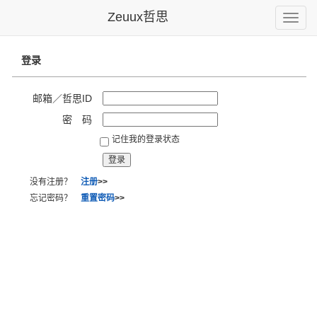
Zeuux哲思
Toggle
naviga
登录
邮箱／哲思ID
密 码
记住我的登录状态
没有注册？
注册
>>
忘记密码？
重置密码
>>