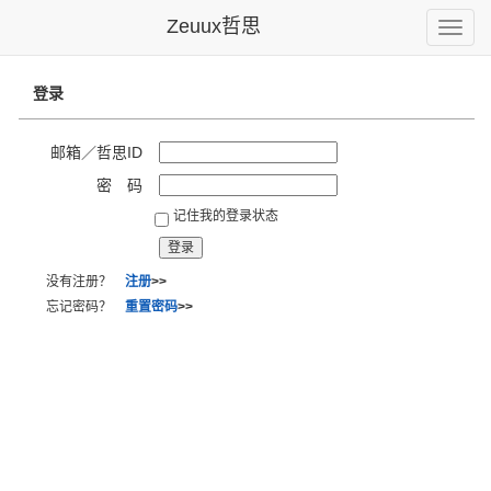
Zeuux哲思
Toggle
naviga
登录
邮箱／哲思ID
密 码
记住我的登录状态
没有注册？
注册
>>
忘记密码？
重置密码
>>