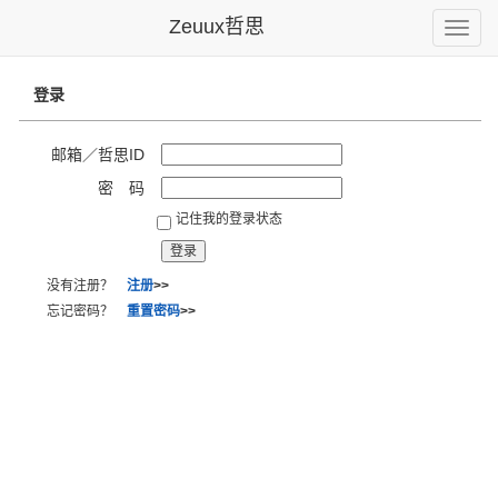
Zeuux哲思
Toggle
naviga
登录
邮箱／哲思ID
密 码
记住我的登录状态
没有注册？
注册
>>
忘记密码？
重置密码
>>