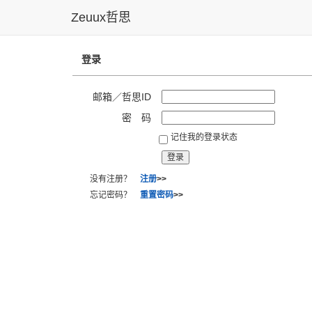
Zeuux哲思
登录
邮箱／哲思ID
密 码
记住我的登录状态
没有注册？
注册
>>
忘记密码？
重置密码
>>