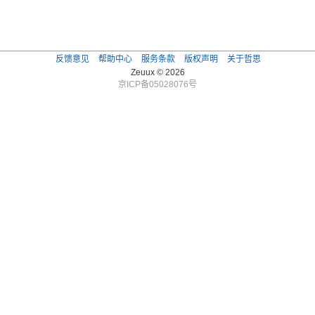
反馈意见
帮助中心
服务条款
版权声明
关于哲思
Zeuux © 2026
京ICP备05028076号