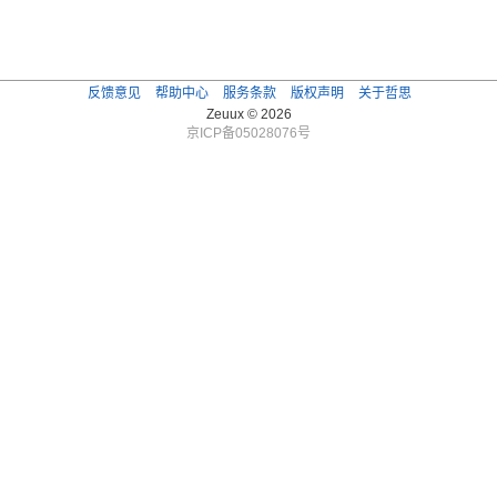
反馈意见
帮助中心
服务条款
版权声明
关于哲思
Zeuux © 2026
京ICP备05028076号