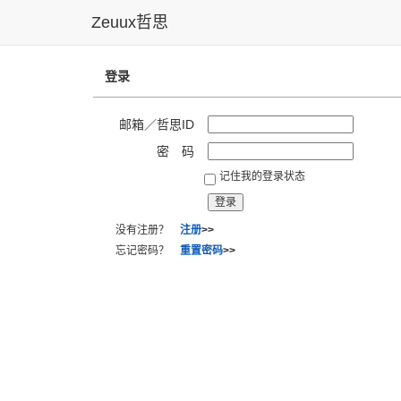
Zeuux哲思
登录
邮箱／哲思ID
密 码
记住我的登录状态
没有注册？
注册
>>
忘记密码？
重置密码
>>