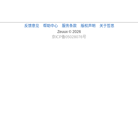
反馈意见
帮助中心
服务条款
版权声明
关于哲思
Zeuux © 2026
京ICP备05028076号