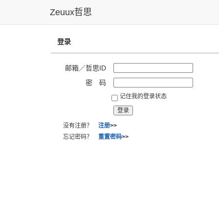
Zeuux哲思
登录
邮箱／哲思ID
密 码
记住我的登录状态
没有注册？
注册
>>
忘记密码？
重置密码
>>