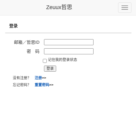
Zeuux哲思
Toggle
naviga
登录
邮箱／哲思ID
密 码
记住我的登录状态
没有注册？
注册
>>
忘记密码？
重置密码
>>