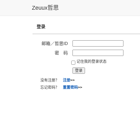
Zeuux哲思
登录
邮箱／哲思ID
密 码
记住我的登录状态
没有注册？
注册
>>
忘记密码？
重置密码
>>