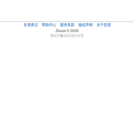
反馈意见
帮助中心
服务条款
版权声明
关于哲思
Zeuux © 2026
京ICP备05028076号