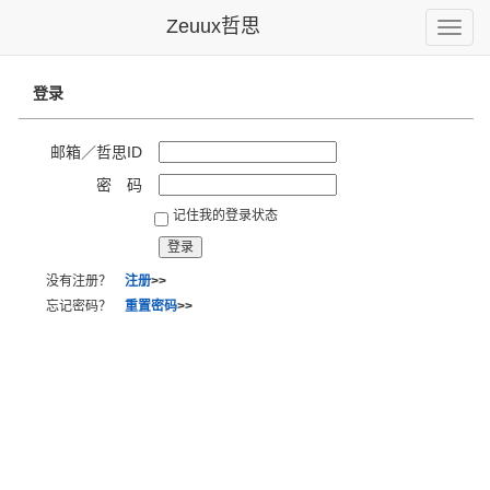
Zeuux哲思
Toggle
naviga
登录
邮箱／哲思ID
密 码
记住我的登录状态
没有注册？
注册
>>
忘记密码？
重置密码
>>