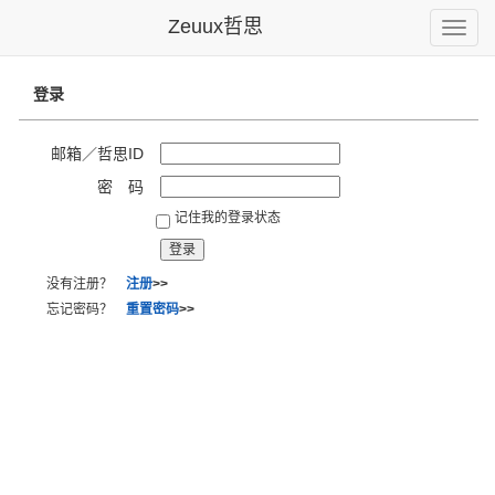
Zeuux哲思
Toggle
naviga
登录
邮箱／哲思ID
密 码
记住我的登录状态
没有注册？
注册
>>
忘记密码？
重置密码
>>