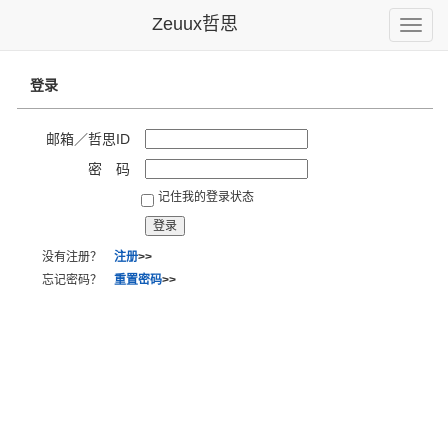
Zeuux哲思
Toggle
naviga
登录
邮箱／哲思ID
密 码
记住我的登录状态
没有注册？
注册
>>
忘记密码？
重置密码
>>