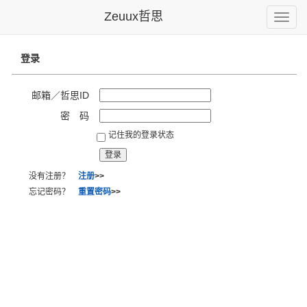
Zeuux哲思
Toggle
naviga
登录
邮箱／哲思ID
密 码
记住我的登录状态
没有注册？
注册
>>
忘记密码？
重置密码
>>