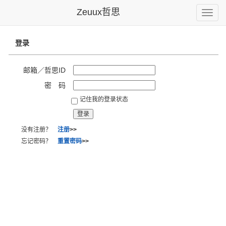
Zeuux哲思
Toggle
naviga
登录
邮箱／哲思ID
密 码
记住我的登录状态
没有注册？
注册
>>
忘记密码？
重置密码
>>