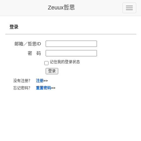
Zeuux哲思
Toggle
naviga
登录
邮箱／哲思ID
密 码
记住我的登录状态
没有注册？
注册
>>
忘记密码？
重置密码
>>