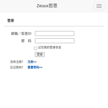
Zeuux哲思
Toggle
naviga
登录
邮箱／哲思ID
密 码
记住我的登录状态
没有注册？
注册
>>
忘记密码？
重置密码
>>