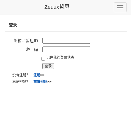
Zeuux哲思
Toggle
naviga
登录
邮箱／哲思ID
密 码
记住我的登录状态
没有注册？
注册
>>
忘记密码？
重置密码
>>