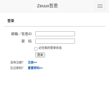
Zeuux哲思
Toggle
naviga
登录
邮箱／哲思ID
密 码
记住我的登录状态
没有注册？
注册
>>
忘记密码？
重置密码
>>