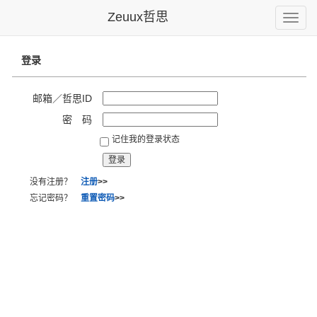
Zeuux哲思
Toggle
naviga
登录
邮箱／哲思ID
密 码
记住我的登录状态
没有注册？
注册
>>
忘记密码？
重置密码
>>