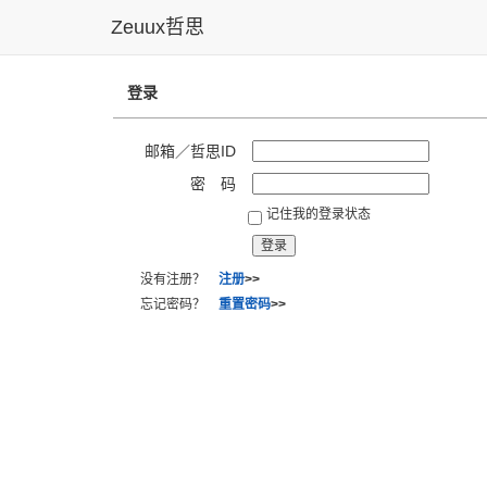
Zeuux哲思
登录
邮箱／哲思ID
密 码
记住我的登录状态
没有注册？
注册
>>
忘记密码？
重置密码
>>