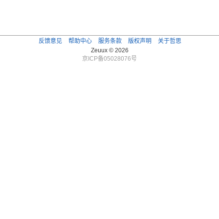
反馈意见
帮助中心
服务条款
版权声明
关于哲思
Zeuux © 2026
京ICP备05028076号