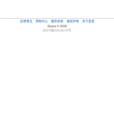
反馈意见
帮助中心
服务条款
版权声明
关于哲思
Zeuux © 2026
京ICP备05028076号