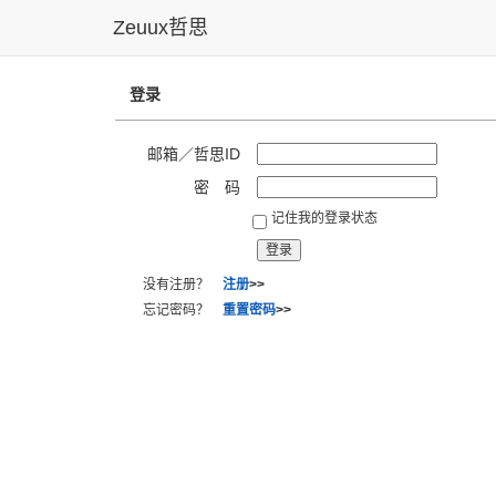
Zeuux哲思
登录
邮箱／哲思ID
密 码
记住我的登录状态
没有注册？
注册
>>
忘记密码？
重置密码
>>