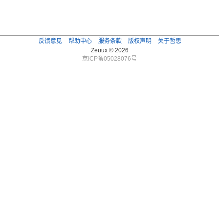
反馈意见
帮助中心
服务条款
版权声明
关于哲思
Zeuux © 2026
京ICP备05028076号