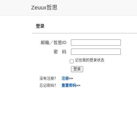
Zeuux哲思
登录
邮箱／哲思ID
密 码
记住我的登录状态
没有注册？
注册
>>
忘记密码？
重置密码
>>