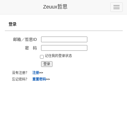
Zeuux哲思
Toggle
naviga
登录
邮箱／哲思ID
密 码
记住我的登录状态
没有注册？
注册
>>
忘记密码？
重置密码
>>