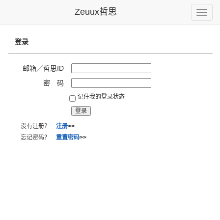
Zeuux哲思
Toggle
naviga
登录
邮箱／哲思ID
密 码
记住我的登录状态
没有注册？
注册
>>
忘记密码？
重置密码
>>