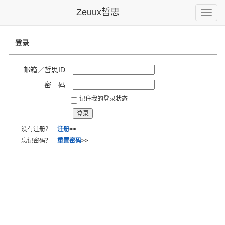
Zeuux哲思
Toggle
naviga
登录
邮箱／哲思ID
密 码
记住我的登录状态
没有注册？
注册
>>
忘记密码？
重置密码
>>