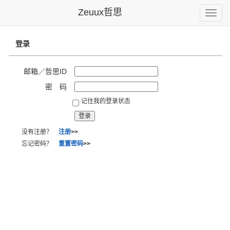
Zeuux哲思
Toggle
naviga
登录
邮箱／哲思ID
密 码
记住我的登录状态
没有注册？
注册
>>
忘记密码？
重置密码
>>