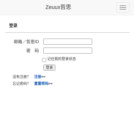
Zeuux哲思
Toggle
naviga
登录
邮箱／哲思ID
密 码
记住我的登录状态
没有注册？
注册
>>
忘记密码？
重置密码
>>