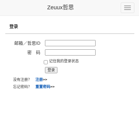
Zeuux哲思
Toggle
naviga
登录
邮箱／哲思ID
密 码
记住我的登录状态
没有注册？
注册
>>
忘记密码？
重置密码
>>