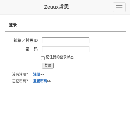
Zeuux哲思
Toggle
naviga
登录
邮箱／哲思ID
密 码
记住我的登录状态
没有注册？
注册
>>
忘记密码？
重置密码
>>