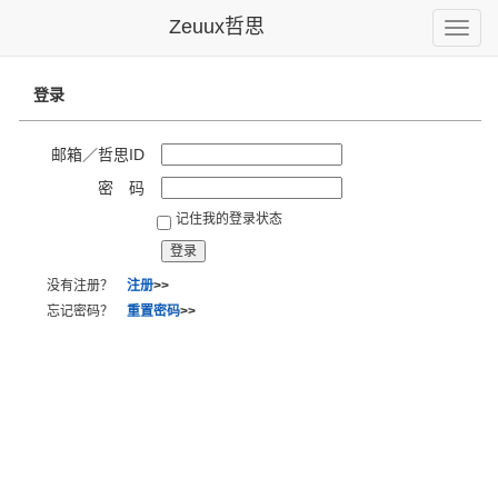
Zeuux哲思
Toggle
naviga
登录
邮箱／哲思ID
密 码
记住我的登录状态
没有注册？
注册
>>
忘记密码？
重置密码
>>