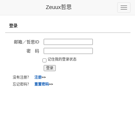
Zeuux哲思
Toggle
naviga
登录
邮箱／哲思ID
密 码
记住我的登录状态
没有注册？
注册
>>
忘记密码？
重置密码
>>